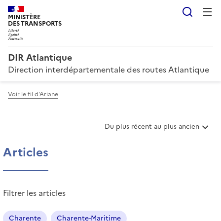
Reche
MINISTÈRE
DES TRANSPORTS
DIR Atlantique
Direction interdépartementale des routes Atlantique
Voir le fil d'Ariane
T
Du plus récent au plus ancien
r
i
Articles
e
r
l
e
Filtrer les articles
s
a
r
Charente
Charente-Maritime