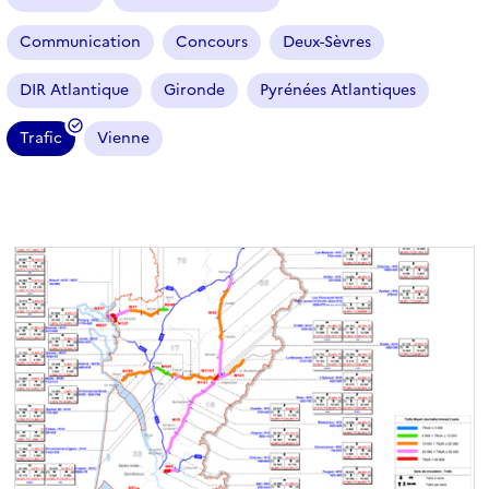
t
i
Communication
Concours
Deux-Sèvres
c
l
DIR Atlantique
Gironde
Pyrénées Atlantiques
e
s
Trafic
Vienne
(
f
i
l
t
r
e
s
é
l
e
c
t