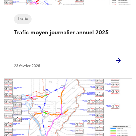
i
o
n
Trafic
n
é
Trafic moyen journalier annuel 2025
)
23 février 2026