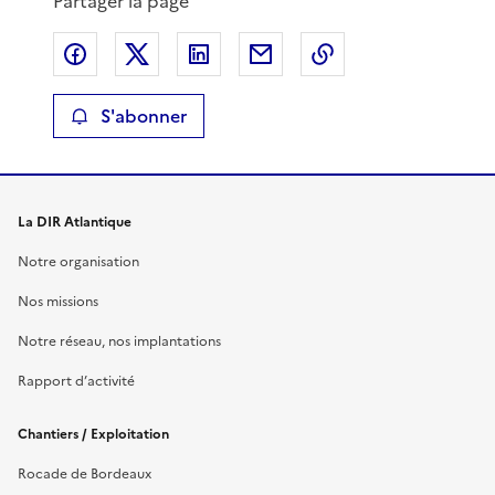
Partager la page
v
Partager sur Facebook
Partager sur X
Partager sur LinkedIn
Partager par email
Copier le lien de 
i
S'abonner
d
é
La DIR Atlantique
o
Notre organisation
Nos missions
Notre réseau, nos implantations
Rapport d’activité
Chantiers / Exploitation
Rocade de Bordeaux