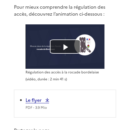
Pour mieux comprendre la régulation des
accès, découvrez l’animation ci-dessous :
L
i
Régulation des accès à la rocade bordelaise
r
(vidéo, durée : 2 min 41 s)
e
Le flyer
l
PDF
- 3.9 Mio
a