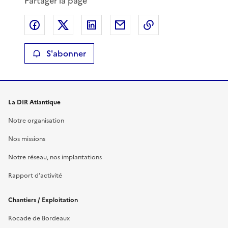
Partager la page
v
Partager sur Facebook
Partager sur X
Partager sur LinkedIn
Partager par email
Copier le lien de 
i
S'abonner
d
é
La DIR Atlantique
o
Notre organisation
Nos missions
Notre réseau, nos implantations
Rapport d’activité
Chantiers / Exploitation
Rocade de Bordeaux