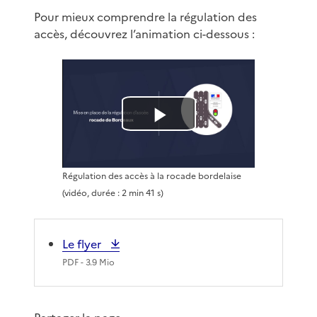
Pour mieux comprendre la régulation des
accès, découvrez l’animation ci-dessous :
L
i
Régulation des accès à la rocade bordelaise
r
(vidéo, durée : 2 min 41 s)
e
Le flyer
l
PDF
- 3.9 Mio
a