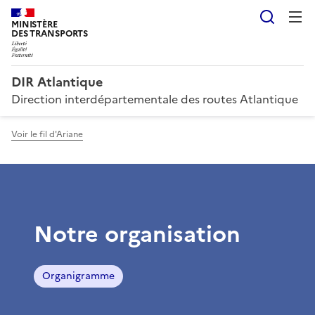
Reche
MINISTÈRE
DES TRANSPORTS
DIR Atlantique
Direction interdépartementale des routes Atlantique
Voir le fil d'Ariane
Notre organisation
Organigramme