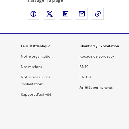
Partager la page
Partager sur Facebook
Partager sur X
Partager sur LinkedIn
Partager par email
Copier le l
La DIR Atlantique
Chantiers / Exploitation
Notre organisation
Rocade de Bordeaux
Nos missions
RN10
Notre réseau, nos
RN 134
implantations
Arrêtés permanents
Rapport d’activité