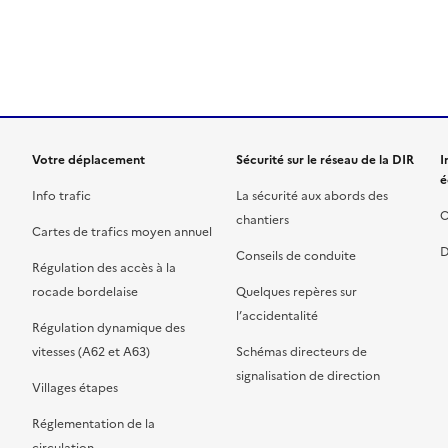
ien de la page dans le presse-papier
Votre déplacement
Sécurité sur le réseau de la DIR
I
é
Info trafic
La sécurité aux abords des
C
chantiers
Cartes de trafics moyen annuel
D
Conseils de conduite
Régulation des accès à la
rocade bordelaise
Quelques repères sur
l’accidentalité
Régulation dynamique des
vitesses (A62 et A63)
Schémas directeurs de
signalisation de direction
Villages étapes
Réglementation de la