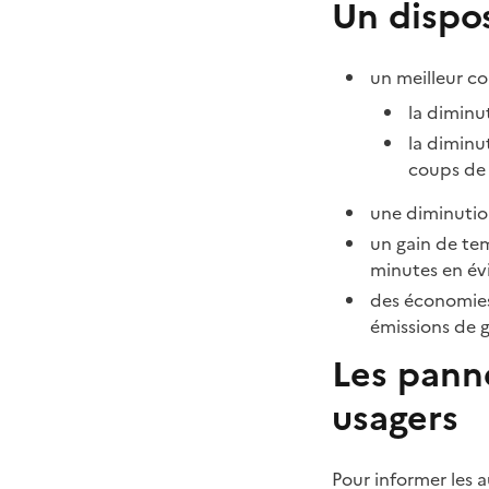
Un dispos
un meilleur co
la diminu
la dimin
coups de f
une diminution
un gain de tem
minutes en év
des économies
émissions de g
Les pann
usagers
Pour informer les 