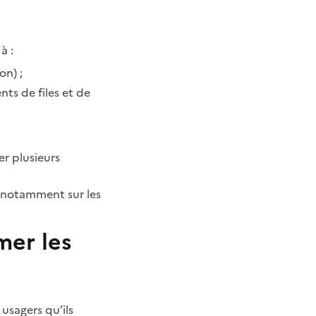
à :
on) ;
s de files et de
er plusieurs
 notamment sur les
mer les
usagers qu’ils