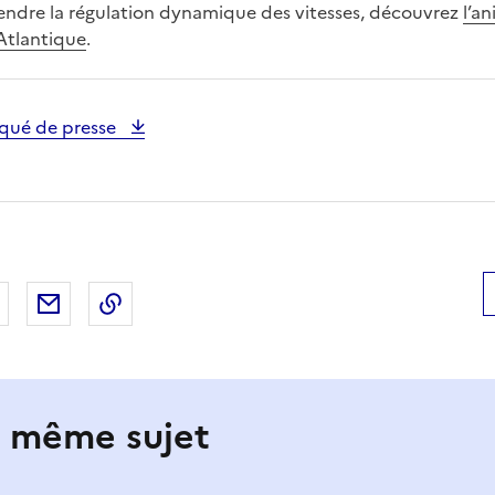
ndre la régulation dynamique des vitesses, découvrez
l’an
 Atlantique
.
qué de presse
 Facebook
er sur X
Partager sur LinkedIn
Partager par email
Copier le lien de la page dans le presse-pap
e même sujet