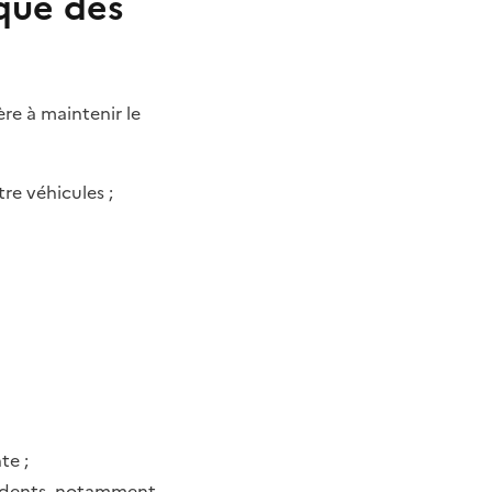
ique des
ère à maintenir le
re véhicules ;
te ;
ncidents, notamment