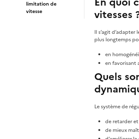
En quoi 
limitation de
vitesses 
vitesse
Il s’agit d’adapter
plus longtemps pos
en homogénéisa
en favorisant 
Quels son
dynamiqu
Le système de régu
de retarder et
de mieux maît
d’améliorer la