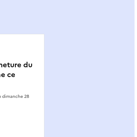
meture du
ne ce
au dimanche 28