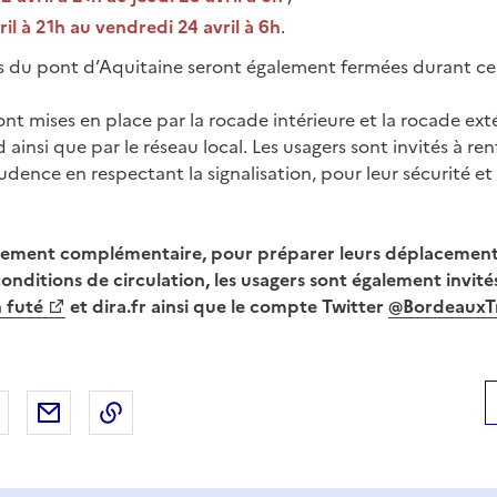
ril à 21h au vendredi 24 avril à 6h
.
es du pont d’Aquitaine seront également fermées durant ce
nt mises en place par la rocade intérieure et la rocade exté
 ainsi que par le réseau local. Les usagers sont invités à ren
rudence en respectant la signalisation, pour leur sécurité et
nement complémentaire, pour préparer leurs déplacement
conditions de circulation, les usagers sont également invités
 futé
et dira.fr ainsi que le compte Twitter
@BordeauxTr
 Facebook
er sur X
Partager sur LinkedIn
Partager par email
Copier le lien de la page dans le presse-pap