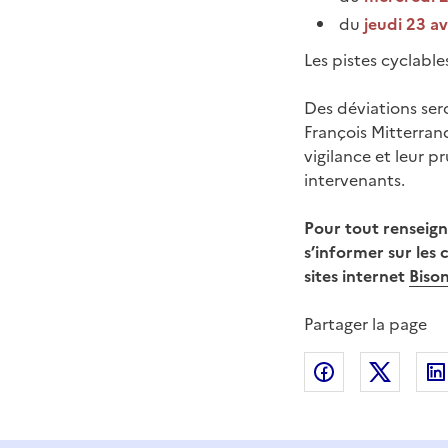
du
jeudi 23 av
Les pistes cyclabl
Des déviations sero
François Mitterrand
vigilance et leur p
intervenants.
Pour tout renseig
s’informer sur les 
sites internet
Bison
Partager la page
Partager sur
Partag