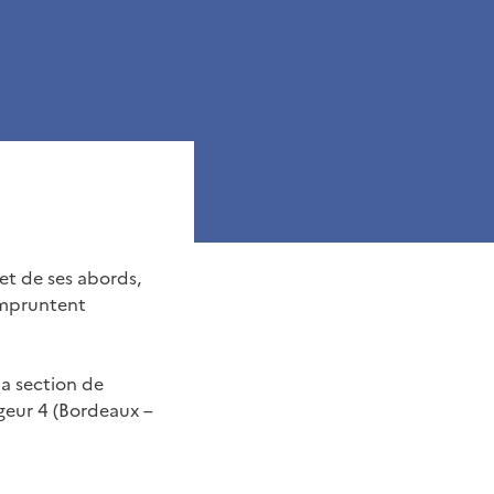
et de ses abords,
’empruntent
la section de
geur 4 (Bordeaux –