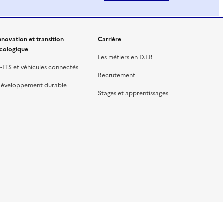
nnovation et transition
Carrière
cologique
Les métiers en D.I.R
-ITS et véhicules connectés
Recrutement
éveloppement durable
Stages et apprentissages