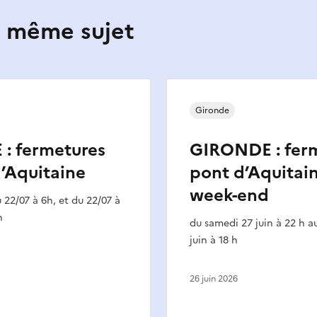
e même sujet
Gironde
: fermetures
GIRONDE : fer
’Aquitaine
pont d’Aquitai
week-end
 22/07 à 6h, et du 22/07 à
h
du samedi 27 juin à 22 h 
juin à 18 h
26 juin 2026