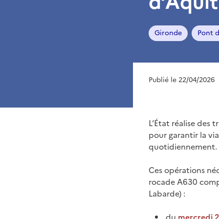
d’Aquit
Gironde
Pont d
Publié le 22/04/2026
L’État réalise des
pour garantir la vi
quotidiennement.
Ces opérations néc
rocade A630 compri
Labarde) :
du
mercredi 22