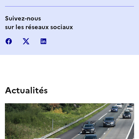
n
a
Suivez-nous
sur les réseaux sociaux
v
a
facebook
X
linkedin
n
t
e
t
Actualités
l
i
e
n