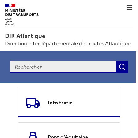
MINISTÈRE
DES TRANSPORTS
DIR Atlantique
Direction interdépartementale des routes Atlantique
Recherche
Rec
D
I
Info trafic
R
A
t
Pont d’Aquitaine