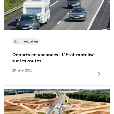
s
r
é
s
e
Communication
a
Départs en vacances : L’État mobilisé
u
sur les routes
x
28 juillet 2026
s
o
c
i
a