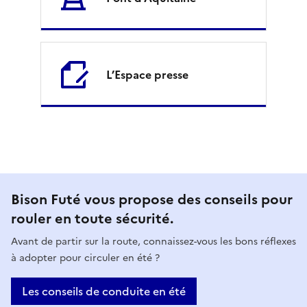
l
a
n
L’Espace presse
t
i
q
u
M
Bison Futé vous propose des conseils pour
e
rouler en toute sécurité.
i
Avant de partir sur la route, connaissez-vous les bons réflexes
s
à adopter pour circuler en été ?
e
Les conseils de conduite en été
e