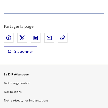
Partager la page
Partager sur Facebook
Partager sur X
Partager sur LinkedIn
Partager par email
Copier le lien de la p
S'abonner
La DIR Atlantique
Notre organisation
Nos missions
Notre réseau, nos implantations